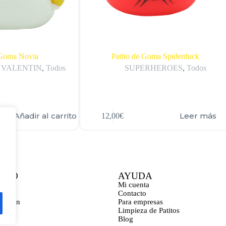
 Goma Novia
Patito de Goma Spiderduck
 VALENTIN
,
Todos
SUPERHEROES
,
Todos
Añadir al carrito
Leer más
12,00
€
CTO
AYUDA
ona
Mi cuenta
Contacto
bastián
Para empresas
a
Limpieza de Patitos
Blog