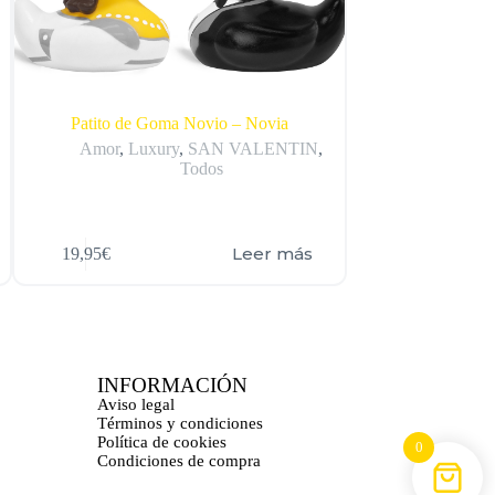
Patito de Goma Novio – Novia
Patito d
Amor
,
Luxury
,
SAN VALENTIN
,
De
Todos
Leer más
19,95
€
12,00
€
INFORMACIÓN
Aviso legal
Términos y condiciones
Política de cookies
0
Condiciones de compra