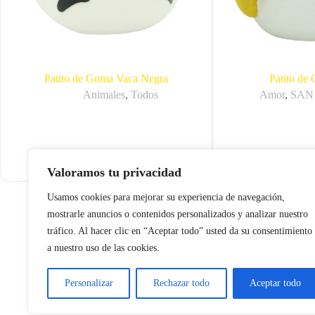
Patito de Goma Vaca Negra
Patito de
Animales
,
Todos
Amor
,
SAN
Añadir al carrito
12,00
€
12,00
€
Valoramos tu privacidad
Usamos cookies para mejorar su experiencia de navegación,
mostrarle anuncios o contenidos personalizados y analizar nuestro
tráfico. Al hacer clic en “Aceptar todo” usted da su consentimiento
CONTA
a nuestro uso de las cookies.
Barcel
Madrid
San Se
Personalizar
Rechazar todo
Aceptar todo
Segovi
Bienvenido al maravilloso mundo de los