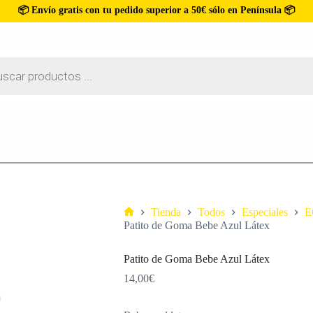
📦 Envío gratis con tu pedido superior a 50€ sólo en Península 📦
Tienda
Todos
Especiales
E
Patito de Goma Bebe Azul Látex
Patito de Goma Bebe Azul Látex
14,00
€