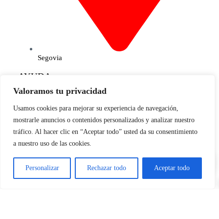
Segovia
AYUDA
Mi cuenta
Valoramos tu privacidad
Contacto
Para empresas
Usamos cookies para mejorar su experiencia de navegación,
Limpieza de Patitos
mostrarle anuncios o contenidos personalizados y analizar nuestro
Blog
tráfico. Al hacer clic en “Aceptar todo” usted da su consentimiento
INFORMACIÓN
a nuestro uso de las cookies.
Aviso legal
0
Términos y condiciones
Política de cookies
Personalizar
Rechazar todo
Aceptar todo
Condiciones de compra