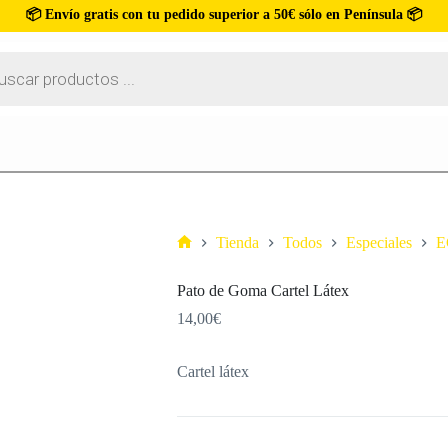
📦 Envío gratis con tu pedido superior a 50€ sólo en Península 📦
Tienda
Todos
Especiales
E
Pato de Goma Cartel Látex
14,00
€
Cartel látex