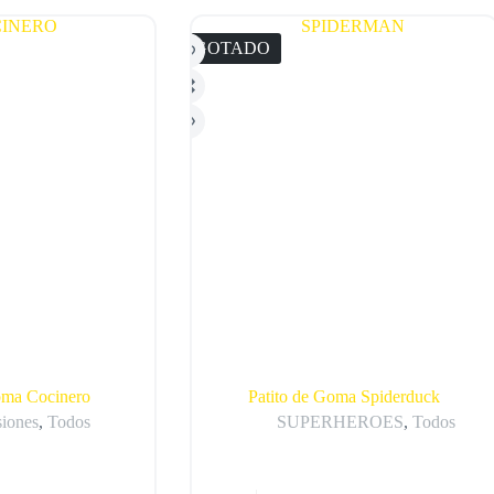
AGOTADO
oma Cocinero
Patito de Goma Spiderduck
siones
,
Todos
SUPERHEROES
,
Todos