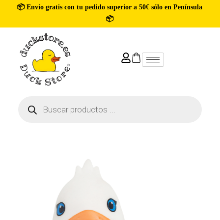
📦 Envío gratis con tu pedido superior a 50€ sólo en Península
📦