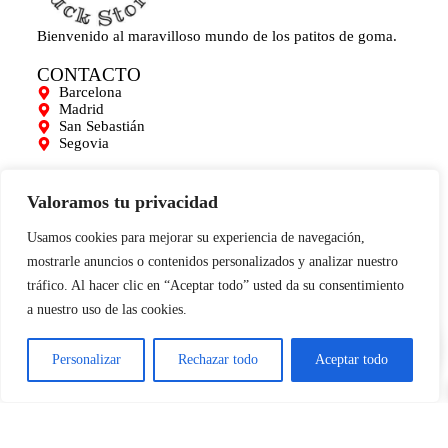
Bienvenido al maravilloso mundo de los patitos de goma.
CONTACTO
Barcelona
Madrid
San Sebastián
Segovia
AYUDA
Mi cuenta
Valoramos tu privacidad
Contacto
Para empresas
Usamos cookies para mejorar su experiencia de navegación,
Limpieza de Patitos
mostrarle anuncios o contenidos personalizados y analizar nuestro
Blog
tráfico. Al hacer clic en “Aceptar todo” usted da su consentimiento
INFORMACIÓN
a nuestro uso de las cookies.
0
Aviso legal
Términos y condiciones
Política de cookies
Personalizar
Rechazar todo
Aceptar todo
Condiciones de compra