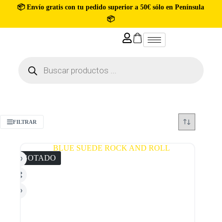
📦 Envío gratis con tu pedido superior a 50€ sólo en Península
📦
FILTRAR
AGOTADO