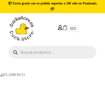
📦 Envío gratis con tu pedido superior a 50€ sólo en Península
📦