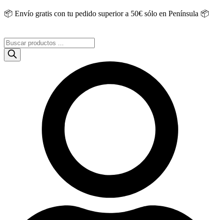
Saltar
📦 Envío gratis con tu pedido superior a 50€ sólo en Península 📦
al
contenido
Búsqueda
de
productos