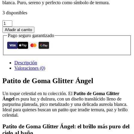
blanca. Puro, sereno y perfecto como símbolo de ternura.
3 disponibles
Patito
de
Añadir al carrito
Goma
Pago seguro garantizado
Glitter
Angel
cantidad
Descripción
Valoraciones (0)
Patito de Goma Glitter Ángel
Un toque celestial en tu colección. El
Patito de Goma Glitter
Ángel
es pura luz y dulzura, con un diseño translúcido lleno de
purpurina plateada, pico metalizado y una delicada aureola blanca.
Ideal para quienes buscan un patito que irradie ternura, paz y brillo
celestial.
Patito de Goma Glitter Ángel
: el brillo más puro del
cielo al baño