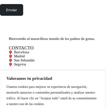
Enviar
Bienvenido al maravilloso mundo de los patitos de goma.
CONTACTO
Barcelona
Madrid
San Sebastián
Segovia
AYUDA
Mi cuenta
Valoramos tu privacidad
Contacto
Para empresas
Usamos cookies para mejorar su experiencia de navegación,
Limpieza de Patitos
mostrarle anuncios o contenidos personalizados y analizar nuestro
Blog
tráfico. Al hacer clic en “Aceptar todo” usted da su consentimiento
INFORMACIÓN
a nuestro uso de las cookies.
0