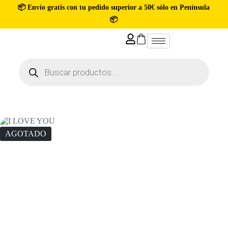
📦 Envío gratis con tu pedido superior a 50€ sólo en Península
📦
AGOTADO