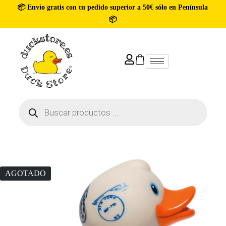
📦 Envío gratis con tu pedido superior a 50€ sólo en Península
📦
AGOTADO