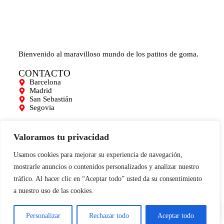
Bienvenido al maravilloso mundo de los patitos de goma.
CONTACTO
Barcelona
Madrid
San Sebastián
Segovia
AYUDA
Mi cuenta
Valoramos tu privacidad
Contacto
Para empresas
Usamos cookies para mejorar su experiencia de navegación,
Limpieza de Patitos
mostrarle anuncios o contenidos personalizados y analizar nuestro
Blog
tráfico. Al hacer clic en “Aceptar todo” usted da su consentimiento
INFORMACIÓN
a nuestro uso de las cookies.
0
Aviso legal
Términos y condiciones
Política de cookies
Personalizar
Rechazar todo
Aceptar todo
Condiciones de compra