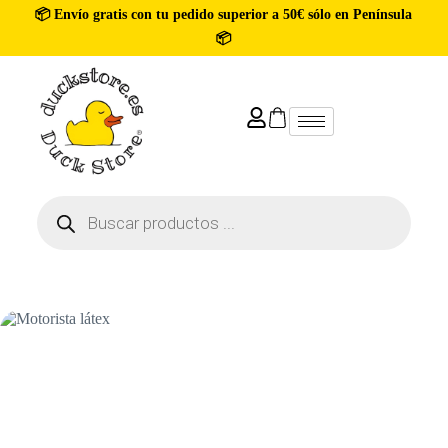
📦 Envío gratis con tu pedido superior a 50€ sólo en Península
📦