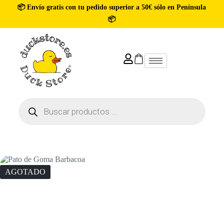
📦 Envío gratis con tu pedido superior a 50€ sólo en Península
📦
AGOTADO