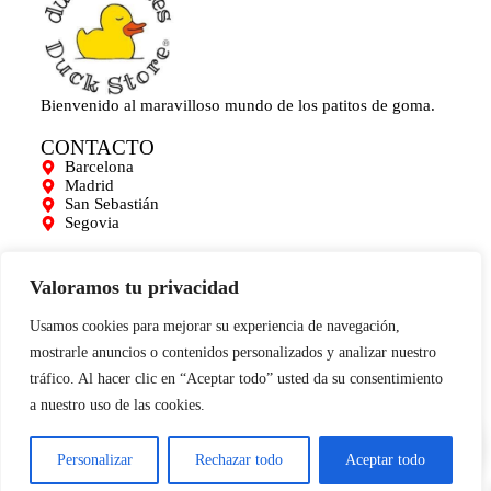
Bienvenido al maravilloso mundo de los patitos de goma.
CONTACTO
Barcelona
Madrid
San Sebastián
Segovia
AYUDA
Mi cuenta
Valoramos tu privacidad
Contacto
Para empresas
Usamos cookies para mejorar su experiencia de navegación,
Limpieza de Patitos
mostrarle anuncios o contenidos personalizados y analizar nuestro
Blog
tráfico. Al hacer clic en “Aceptar todo” usted da su consentimiento
INFORMACIÓN
a nuestro uso de las cookies.
0
Aviso legal
Términos y condiciones
Política de cookies
Personalizar
Rechazar todo
Aceptar todo
Condiciones de compra