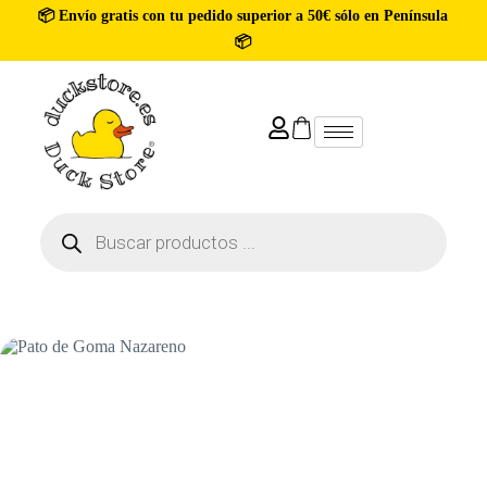
📦 Envío gratis con tu pedido superior a 50€ sólo en Península
📦