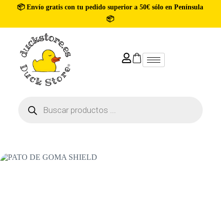
📦 Envío gratis con tu pedido superior a 50€ sólo en Península
📦