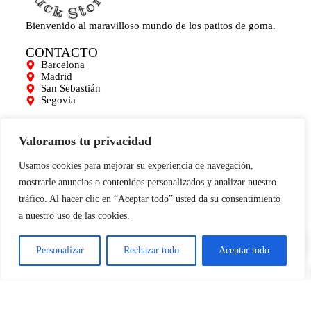
Bienvenido al maravilloso mundo de los patitos de goma.
CONTACTO
Barcelona
Madrid
San Sebastián
Segovia
AYUDA
Mi cuenta
Valoramos tu privacidad
Contacto
Para empresas
Usamos cookies para mejorar su experiencia de navegación,
Limpieza de Patitos
mostrarle anuncios o contenidos personalizados y analizar nuestro
Blog
tráfico. Al hacer clic en “Aceptar todo” usted da su consentimiento
INFORMACIÓN
a nuestro uso de las cookies.
0
Aviso legal
Términos y condiciones
Política de cookies
Personalizar
Rechazar todo
Aceptar todo
Condiciones de compra