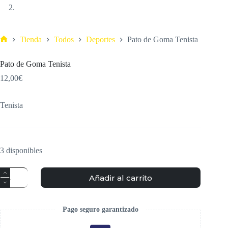
Tienda
Todos
Deportes
Pato de Goma Tenista
Inicio
Pato de Goma Tenista
12,00
€
Tenista
3 disponibles
Pato
Añadir al carrito
de
Goma
Tenista
cantidad
Pago seguro garantizado