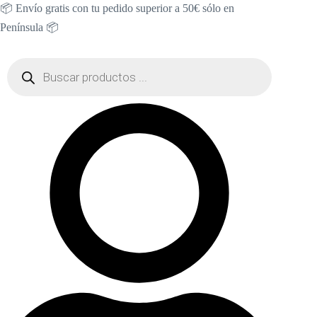
Saltar
📦 Envío gratis con tu pedido superior a 50€ sólo en
al
Península 📦
contenido
Búsqueda
de
productos