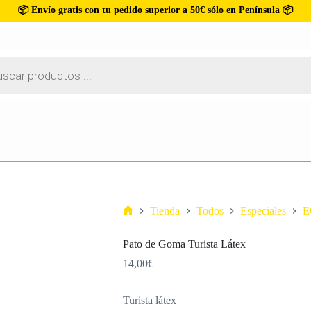
📦 Envío gratis con tu pedido superior a 50€ sólo en Península 📦
Tienda
Todos
Especiales
E
Pato de Goma Turista Látex
14,00
€
Turista látex