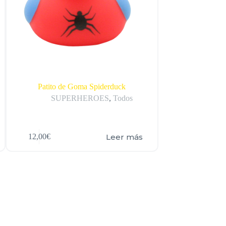
Patito de Goma Spiderduck
Patito de
SUPERHEROES
,
Todos
Pro
Leer más
12,00
€
12,00
€