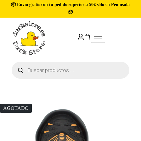
📦 Envío gratis con tu pedido superior a 50€ sólo en Península
📦
AGOTADO