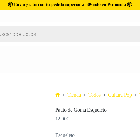
📦 Envío gratis con tu pedido superior a 50€ sólo en Península 📦
Tienda
Todos
Cultura Pop
Patito de Goma Esqueleto
12,00
€
Esqueleto