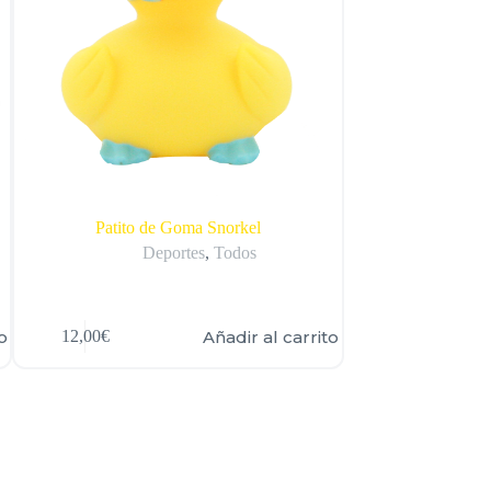
Patito de Goma Snorkel
Patito d
Deportes
,
Todos
F
o
Añadir al carrito
12,00
€
12,00
€