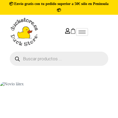
📦 Envío gratis con tu pedido superior a 50€ sólo en Península
📦