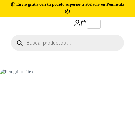
📦 Envío gratis con tu pedido superior a 50€ sólo en Península
📦