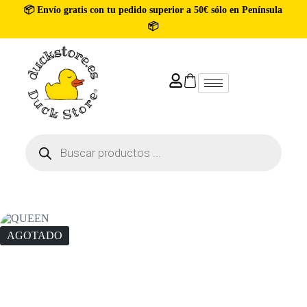
📦 Envío gratis con tu pedido superior a 50€ sólo en Península
📦
AGOTADO