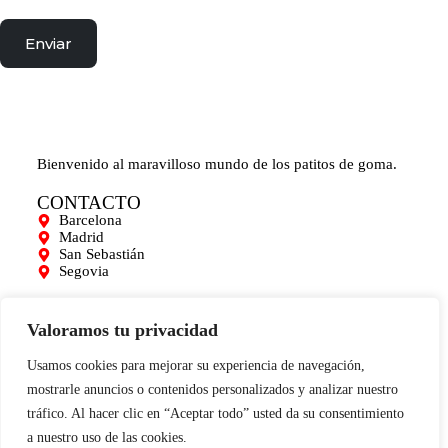
Enviar
Bienvenido al maravilloso mundo de los patitos de goma.
CONTACTO
Barcelona
Madrid
San Sebastián
Segovia
AYUDA
Mi cuenta
Valoramos tu privacidad
Contacto
Para empresas
Usamos cookies para mejorar su experiencia de navegación,
Limpieza de Patitos
mostrarle anuncios o contenidos personalizados y analizar nuestro
Blog
tráfico. Al hacer clic en “Aceptar todo” usted da su consentimiento
INFORMACIÓN
a nuestro uso de las cookies.