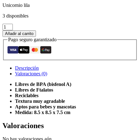
Unicornio lila
3 disponibles
Patito
de
Añadir al carrito
Goma
Pago seguro garantizado
Unicornio
Lila
cantidad
Descripción
Valoraciones (0)
Libres de BPA (bisfenol A)
Libres de Ftalatos
Reciclables
Textura muy agradable
Aptos para bebes y mascotas
Medida: 8.5 x 8.5 x 7.5 cm
Valoraciones
No hay valoraciones aún.