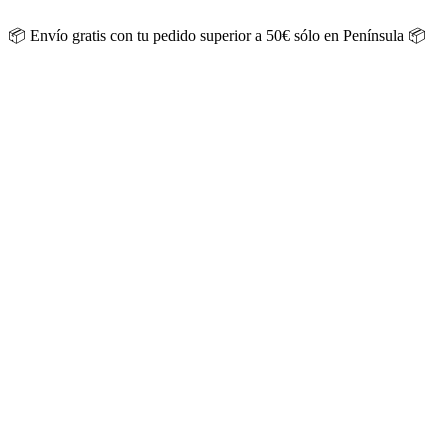
Saltar
al
📦 Envío gratis con tu pedido superior a 50€ sólo en Península 📦
contenido