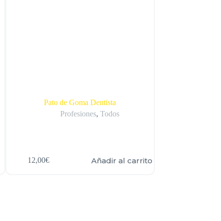
Pato de Goma Dentista
Patito d
Profesiones
,
Todos
De
Añadir al carrito
12,00
€
12,00
€