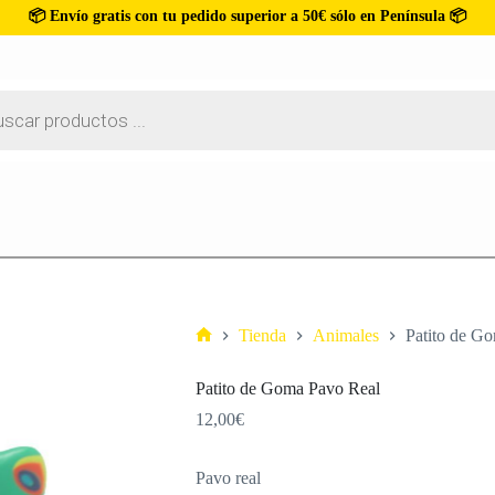
📦 Envío gratis con tu pedido superior a 50€ sólo en Península 📦
Tienda
Animales
Patito de G
Patito de Goma Pavo Real
12,00
€
Pavo real